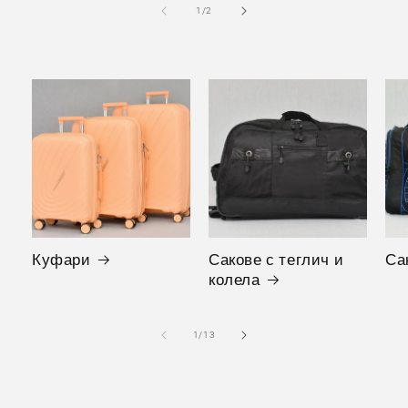
от
1
/
2
Куфари
Сакове с теглич и
Са
колела
от
1
/
13