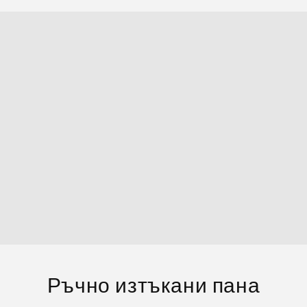
Ръчно изтъкани пана