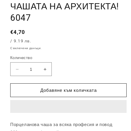
в
ЧАШАТА НА АРХИТЕКТА!
модален
елемент
6047
€4,70
Обичайна
цена
/ 9.19 лв.
С включени данъци.
Количество
Намаляване
Увеличаване
на
на
количеството
количеството
за
за
Добавяне към количката
ЧАШАТА
ЧАШАТА
НА
НА
АРХИТЕКТА!
АРХИТЕКТА!
6047
6047
Порцеланова чаша за всяка професия и повод