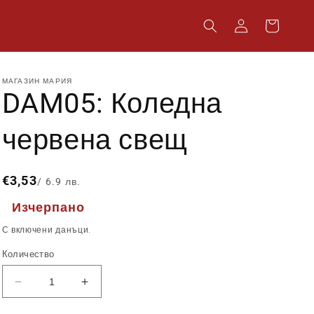
Влизане
Количка
МАГАЗИН МАРИЯ
DAM05: Коледна
червена свещ
Обичайна
€3,53
/ 6.9 лв.
цена
Изчерпано
С включени данъци.
Количество
Намаляване
Увеличаване
на
на