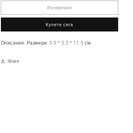
количеството
количеството
за
за
Изчерпано
DAM05:
DAM05:
Коледна
Коледна
Купете сега
червена
червена
свещ
свещ
Описание: Размери: 5.5 * 5.5 * 11.5 см
Share