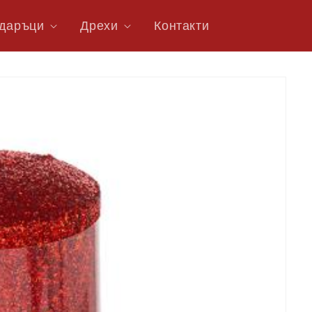
даръци
Дрехи
Контакти