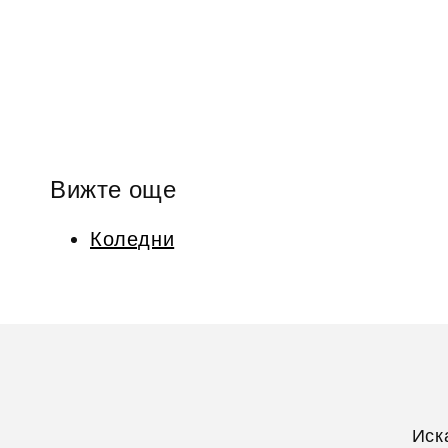
мултимедия
2
в
модален
елемент
Вижте още
Коледни
Иск